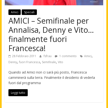
Amici
Speciali
AMICI – Semifinale per
Annalisa, Denny e Vito…
finalmente fuori
Francesca!
,
28 Febbraio 2011
fsfrau
1 commento
Amici
,
,
,
Denny
fuori Francesca
Semifinale
Vito
Quando ad Amici non ci sarà più posto, Francesca
camminerà sulla terra. Finalmente il desiderio di vederla
fuori dal programma
Leggi tutto