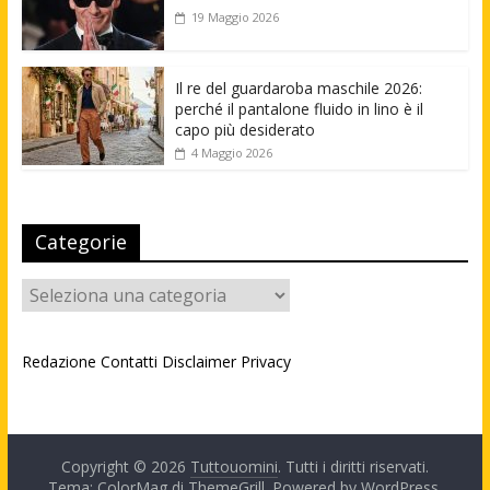
19 Maggio 2026
Il re del guardaroba maschile 2026:
perché il pantalone fluido in lino è il
capo più desiderato
4 Maggio 2026
Categorie
Categorie
Redazione
Contatti
Disclaimer
Privacy
Copyright © 2026
Tuttouomini
. Tutti i diritti riservati.
Tema: ColorMag di
ThemeGrill
. Powered by
WordPress
.