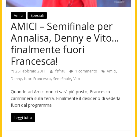
Amici
Speciali
AMICI – Semifinale per
Annalisa, Denny e Vito…
finalmente fuori
Francesca!
,
28 Febbraio 2011
fsfrau
1 commento
Amici
,
,
,
Denny
fuori Francesca
Semifinale
Vito
Quando ad Amici non ci sarà più posto, Francesca
camminerà sulla terra. Finalmente il desiderio di vederla
fuori dal programma
Leggi tutto