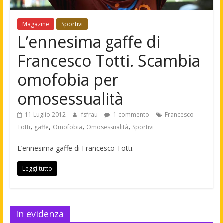
Magazine
Sportivi
L’ennesima gaffe di
Francesco Totti. Scambia
omofobia per
omosessualità
11 Luglio 2012
fsfrau
1 commento
Francesco
,
,
,
,
Totti
gaffe
Omofobia
Omosessualità
Sportivi
L’ennesima gaffe di Francesco Totti.
Leggi tutto
In evidenza