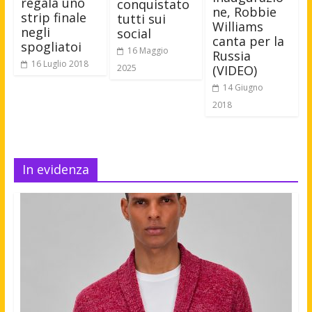
regala uno
conquistato
ne, Robbie
strip finale
tutti sui
Williams
negli
social
canta per la
spogliatoi
16 Maggio
Russia
16 Luglio 2018
(VIDEO)
2025
14 Giugno
2018
In evidenza