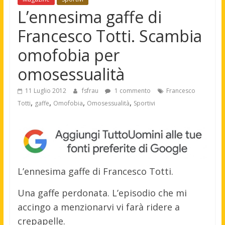
L’ennesima gaffe di
Francesco Totti. Scambia
omofobia per
omosessualità
11 Luglio 2012
fsfrau
1 commento
Francesco
,
,
,
,
Totti
gaffe
Omofobia
Omosessualità
Sportivi
L’ennesima gaffe di Francesco Totti.
Una gaffe perdonata. L’episodio che mi
accingo a menzionarvi vi farà ridere a
crepapelle.