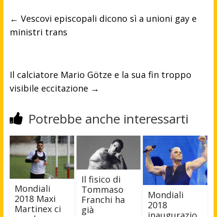
←
Vescovi episcopali dicono sì a unioni gay e
ministri trans
Il calciatore Mario Götze e la sua fin troppo
visibile eccitazione
→
Potrebbe anche interessarti
Il fisico di
Mondiali
Tommaso
Mondiali
2018 Maxi
Franchi ha
2018
Martinex ci
già
inaugurazio