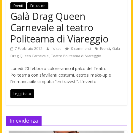
Eventi
Focus on
Galà Drag Queen
Carnevale al teatro
Politeama di Viareggio
,
7 Febbraio 2012
fsfrau
0 commenti
Eventi
Galà
,
Drag Queen Carnevale
Teatro Politeama di Viareggio
Lunedì 20 febbraio coloreranno il palco del Teatro
Politeama con sfavillanti costumi, estrosi make-up e
l’immancabile simpatia “en travestì”. L’evento
Leggi tutto
In evidenza