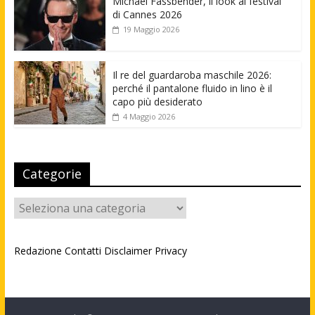
Michael Fassbender, il look al festival
di Cannes 2026
19 Maggio 2026
Il re del guardaroba maschile 2026:
perché il pantalone fluido in lino è il
capo più desiderato
4 Maggio 2026
Categorie
Categorie
Redazione
Contatti
Disclaimer
Privacy