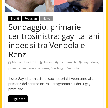
Eventi
Focus on
News
Sondaggio, primarie
centrosinistra: gay italiani
indecisi tra Vendola e
Renzi
,
8 Novembre 2012
fsfrau
3 commenti
gay italiani
,
,
,
primarie centrosinistra
Renzi
Sondaggio
Vendola
Il sito Gay.it ha chiesto ai suoi lettori chi voteranno alle
primarie del centrosinistra. I programmi sui diritti gay
premiano
Leggi tutto