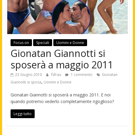
Focus on
Speciali
Uomini e Donne
Gionatan Giannotti si
sposerà a maggio 2011
23 Giugno 2010
fsfrau
1 commento
Gionatan
,
Giannotti si sposa
Uomini e Donne
Gionatan Giannotti si sposerà a maggio 2011. E noi
quando potremo vederlo completamente rigoglioso?
Leggi tutto