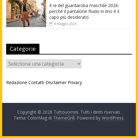
Il re del guardaroba maschile 2026:
perché il pantalone fluido in lino è il
capo più desiderato
4 Maggio 2026
Categorie
Categorie
Redazione
Contatti
Disclaimer
Privacy
Copyright © 2026
Tuttouomini
. Tutti i diritti riservati.
Tema: ColorMag di
ThemeGrill
. Powered by
WordPress
.