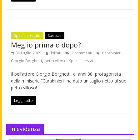
Speciale Estate
Speciali
Meglio prima o dopo?
,
30 Luglio 2009
fsfrau
2 commenti
Carabinieri
,
,
Giorgio Borghetti
petto villoso
Speciale estate
Il bell’attore Giorgio Borghetti, di anni 38, protagonista
della miniserie “Carabinieri” ha dato un taglio netto al suo
petto villoso!
Leggi tutto
In evidenza