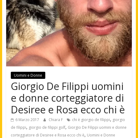
Uomini e Donne
Giorgio De Filippi uomini
e donne corteggiatore di
Desiree e Rosa ecco chi è
,
6 Marzo 2017
Chiara F
chi è giorgio de filippi
giorgio
,
,
de filippi
giorgio de filippi golf
Giorgio De Filippi uomini e donne
,
corteggiatore di Desiree e Rosa ecco chi è
Uomini e Donne