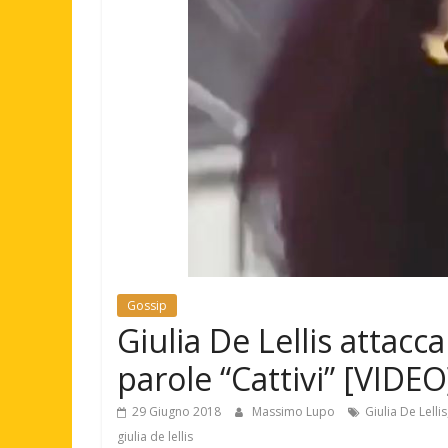
Gossip
Giulia De Lellis attacca
parole “Cattivi” [VIDEO
29 Giugno 2018
Massimo Lupo
Giulia De Lellis
giulia de lellis