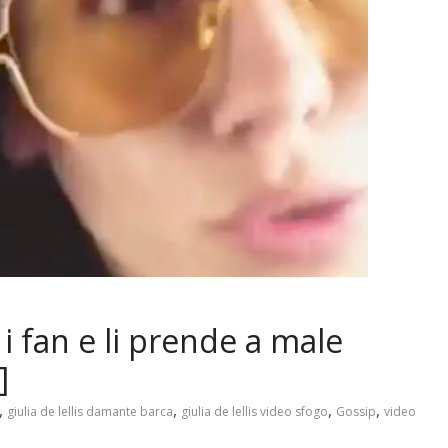
 i fan e li prende a male
]
,
,
,
,
giulia de lellis damante barca
giulia de lellis video sfogo
Gossip
video