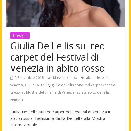
Lifestyle
Giulia De Lellis sul red
carpet del Festival di
Venezia in abito rosso
2 Settembre 2018
Massimo Lupo
abito de lellis
,
,
,
venezia
Giulia De Lellis
giulia de lellis abito red carpet venezia
,
,
Lifestyle
Mostra del cinema di Venezia
stilsta abito de lellis
venezia
Giulia De Lellis sul red carpet del Festival di Venezia in
abito rosso. Bellissima Giulia De Lellis alla Mostra
Internazionale