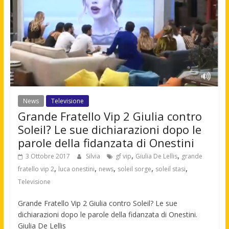
News
Televisione
Grande Fratello Vip 2 Giulia contro
Soleil? Le sue dichiarazioni dopo le
parole della fidanzata di Onestini
,
,
3 Ottobre 2017
Silvia
gf vip
Giulia De Lellis
grande
,
,
,
,
,
fratello vip 2
luca onestini
news
soleil sorge
soleil stasi
Televisione
Grande Fratello Vip 2 Giulia contro Soleil? Le sue
dichiarazioni dopo le parole della fidanzata di Onestini.
Giulia De Lellis