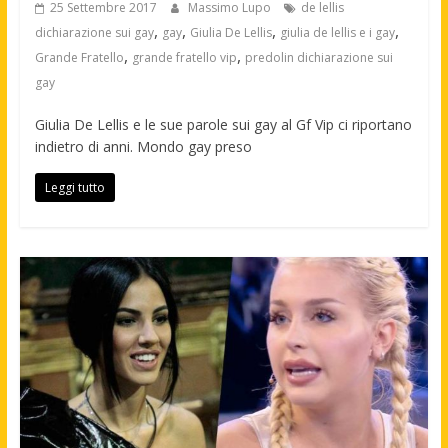
25 Settembre 2017
Massimo Lupo
de lellis
,
,
,
,
dichiarazione sui gay
gay
Giulia De Lellis
giulia de lellis e i gay
,
,
Grande Fratello
grande fratello vip
predolin dichiarazione sui
gay
Giulia De Lellis e le sue parole sui gay al Gf Vip ci riportano
indietro di anni. Mondo gay preso
Leggi tutto