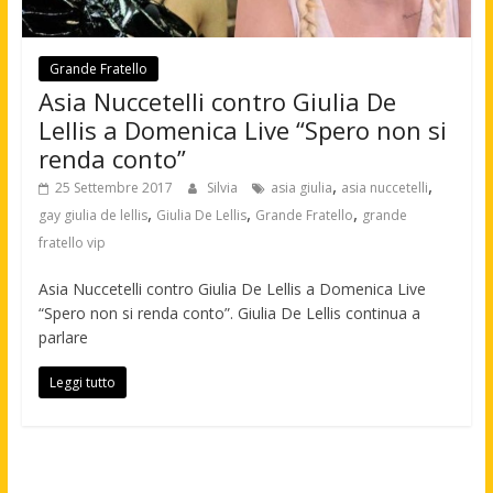
Grande Fratello
Asia Nuccetelli contro Giulia De
Lellis a Domenica Live “Spero non si
renda conto”
,
,
25 Settembre 2017
Silvia
asia giulia
asia nuccetelli
,
,
,
gay giulia de lellis
Giulia De Lellis
Grande Fratello
grande
fratello vip
Asia Nuccetelli contro Giulia De Lellis a Domenica Live
“Spero non si renda conto”. Giulia De Lellis continua a
parlare
Leggi tutto