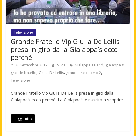
Televisione
Grande Fratello Vip Giulia De Lellis
presa in giro dalla Gialappa’s ecco
perché
,
26 Settembre 2017
Silvia
Gialappa's Band
gialappa's
,
,
,
grande fratello
Giulia De Lellis
grande fratello vip 2
Televisione
Grande Fratello Vip Giulia De Lellis presa in giro dalla
Gialappa’s ecco perché. La Gialappa’s è riuscita a scoprire
il
Leggi tutto