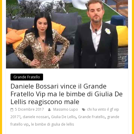
Grande Fratello
Daniele Bossari vince il Grande
Fratello Vip ma le bimbe di Giulia De
Lellis reagiscono male
5 Dicembre 2017
Massimo Lupo
chi ha vinto il gf vip
,
,
,
,
2017?
daniele nossari
Giulia De Lellis
Grande Fratello
grande
,
fratello vip
le bimbe di giulia de lellis