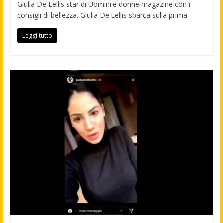
Giulia De Lellis star di Uomini e donne magazine con i
consigli di bellezza. Giulia De Lellis sbarca sulla prima
Leggi tutto