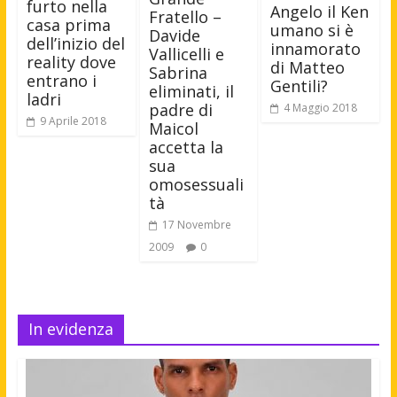
furto nella
Angelo il Ken
Fratello –
casa prima
umano si è
Davide
dell’inizio del
innamorato
Vallicelli e
reality dove
di Matteo
Sabrina
entrano i
Gentili?
eliminati, il
ladri
padre di
4 Maggio 2018
9 Aprile 2018
Maicol
accetta la
sua
omosessuali
tà
17 Novembre
2009
0
In evidenza