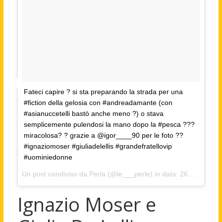
Fateci capire ? si sta preparando la strada per una
#fiction della gelosia con #andreadamante (con
#asianuccetelli bastò anche meno ?) o stava
semplicemente pulendosi la mano dopo la #pesca ???
miracolosa? ? grazie a @igor____90 per le foto ??
#ignaziomoser #giuliadelellis #grandefratellovip
#uominiedonne
Un post condiviso da Perla (@le___perle) in data:
26 Set 2017 alle ore 06:10 PDT
Ignazio Moser e