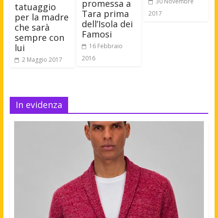
30 Novembre
promessa a
tatuaggio
Tara prima
2017
per la madre
dell’Isola dei
che sarà
Famosi
sempre con
16 Febbraio
lui
2016
2 Maggio 2017
In evidenza