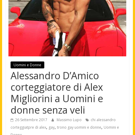
Uomini e Donne
Alessandro D’Amico
corteggiatore di Alex
Migliorini a Uomini e
donne senza veli
26 Settembre 2017
Massimo Lupo
chi alessandro
,
,
,
corteggiatpre di alex
gay
trono gay uomini e donne
Uomini e
Donne