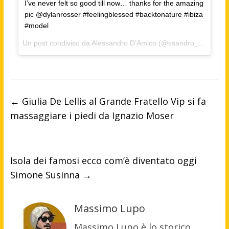
I’ve never felt so good till now… thanks for the amazing
pic @dylanrosser #feelingblessed #backtonature #ibiza
#model
Un post condiviso da Alessandro D’Amico (@ssandro_demycost) in data:
←
Giulia De Lellis al Grande Fratello Vip si fa
massaggiare i piedi da Ignazio Moser
Isola dei famosi ecco com’è diventato oggi
Simone Susinna
→
Massimo Lupo
Massimo Lupo è lo storico