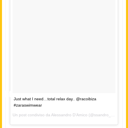
Just what I need…total relax day.. @racoibiza
#zaraswimwear
Un post condiviso da Alessandro D’Amico (@ssandro_demycost) in data: