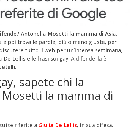
a difende? Antonella Mosetti la mamma di Asia
.
ca e poi trova le parole, più o meno giuste, per
 discutere tutto il web per un’intensa settimana,
a De Lellis
e le frasi sui gay. A difenderla è
etelli
.
gay, sapete chi la
a Mosetti la mamma di
tutte riferite a
Giulia De Lellis
, in sua difesa.