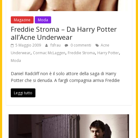
Magazine
Moda
Freddie Stroma – Da Harry Potter
all’Acne Underwear
5 Maggio 2009
fsfrau
0 commenti
Acne
,
,
,
,
Underwear
Cormac McLaggen
Freddie Stroma
Harry Potter
Moda
Daniel Radcliff non è il solo attore della saga di Harry
Potter che si denuda. A fargli compagnia arriva Freddie
Leggi tutto