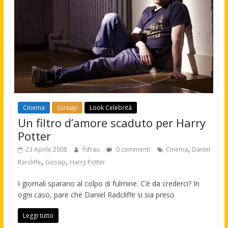
Cinema
Gossip
Look Celebrità
Un filtro d’amore scaduto per Harry
Potter
,
23 Aprile 2008
fsfrau
0 commenti
Cinema
Daniel
,
,
Rarcliffe
Gossip
Harry Potter
I giornali sparano al colpo di fulmine. C’è da crederci? In
ogni caso, pare che Daniel Radcliffe si sia preso
Leggi tutto