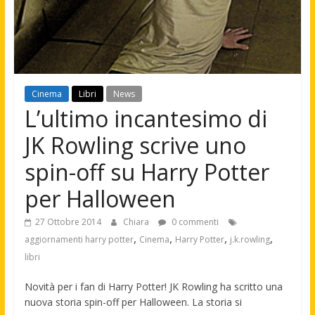
Cinema
Libri
News
L’ultimo incantesimo di
JK Rowling scrive uno
spin-off su Harry Potter
per Halloween
27 Ottobre 2014
Chiara
0 commenti
,
,
,
,
aggiornamenti harry potter
Cinema
Harry Potter
j.k.rowling
libri
Novità per i fan di Harry Potter! JK Rowling ha scritto una
nuova storia spin-off per Halloween. La storia si