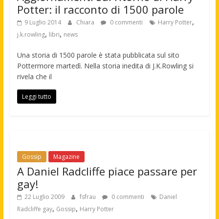
Potter: il racconto di 1500 parole
,
9 Luglio 2014
Chiara
0 commenti
Harry Potter
,
,
j.k.rowling
libri
news
Una storia di 1500 parole è stata pubblicata sul sito
Pottermore martedì. Nella storia inedita di J.K.Rowling si
rivela che il
Leggi tutto
Gossip
Magazine
A Daniel Radcliffe piace passare per
gay!
22 Luglio 2009
fsfrau
0 commenti
Daniel
,
,
Radcliffe gay
Gossip
Harry Potter