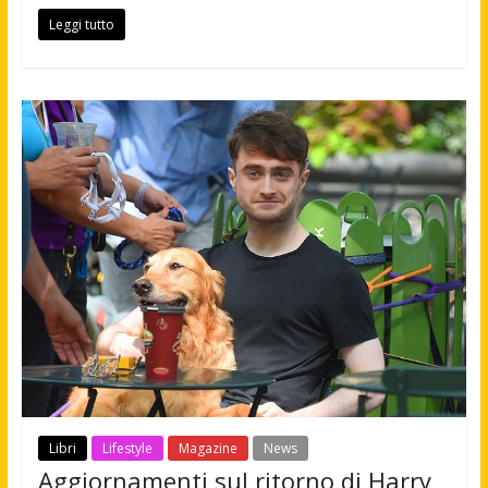
Leggi tutto
Libri
Lifestyle
Magazine
News
Aggiornamenti sul ritorno di Harry