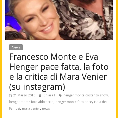
News
Francesco Monte e Eva
Henger pace fatta, la foto
e la critica di Mara Venier
(su instagram)
,
21 Marzo 2018
Chiara F
henger monte costanzo show
,
,
henger monte foto abbraccio
henger monte foto pace
Isola dei
,
,
Famosi
mara venier
news