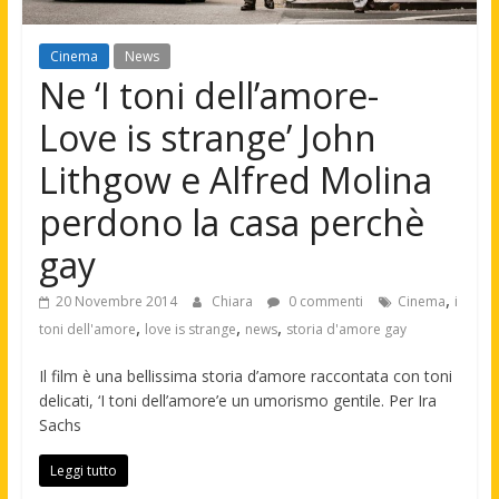
Cinema
News
Ne ‘I toni dell’amore-
Love is strange’ John
Lithgow e Alfred Molina
perdono la casa perchè
gay
,
20 Novembre 2014
Chiara
0 commenti
Cinema
i
,
,
,
toni dell'amore
love is strange
news
storia d'amore gay
Il film è una bellissima storia d’amore raccontata con toni
delicati, ‘I toni dell’amore’e un umorismo gentile. Per Ira
Sachs
Leggi tutto