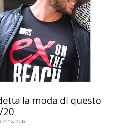
detta la moda di questo
/20
,
r intimo
Moda