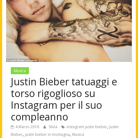
Musica
Justin Bieber tatuaggi e
torso rigoglioso su
Instagram per il suo
compleanno
,
4 Marzo 2016
Silvia
instagram justin bieber
Justin
,
,
Bieber
justin bieber in montagna
Musica