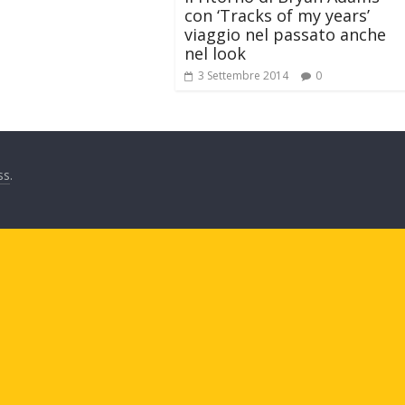
con ‘Tracks of my years’
viaggio nel passato anche
nel look
3 Settembre 2014
0
ss
.