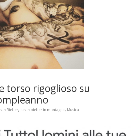
e torso rigoglioso su
 compleanno
,
,
stin Bieber
justin bieber in montagna
Musica