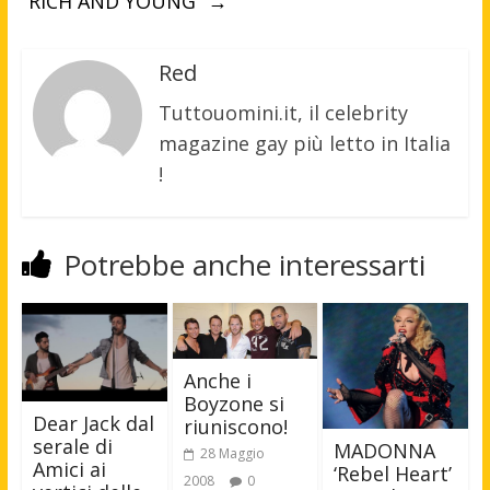
“RICH AND YOUNG”
→
Red
Tuttouomini.it, il celebrity
magazine gay più letto in Italia
!
Potrebbe anche interessarti
Anche i
Boyzone si
Dear Jack dal
riuniscono!
serale di
MADONNA
28 Maggio
Amici ai
‘Rebel Heart’
2008
0