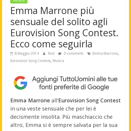
Musica
Emma Marrone più
sensuale del solito agli
Eurovision Song Contest.
Ecco come seguirla
,
8 Maggio 2014
Red
0 commenti
Emma Marrone
,
Eurovision Song Contest
Musica
Emma Marrone
all’
Eurovision Song Contest
in una veste sensuale che per lei è
decismente insolita. Più maschiaccio che
altro, Emma si è sempre salvata per la sua