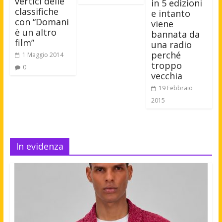
vertici delle
in 5 edizioni
classifiche
e intanto
con “Domani
viene
è un altro
bannata da
film”
una radio
perché
1 Maggio 2014
troppo
0
vecchia
19 Febbraio
2015
In evidenza