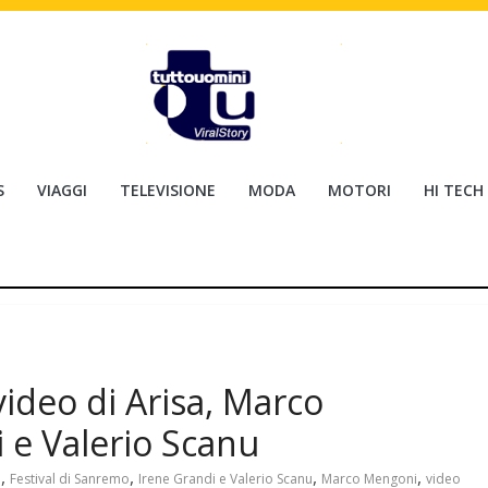
S
VIAGGI
TELEVISIONE
MODA
MOTORI
HI TECH
video di Arisa, Marco
 e Valerio Scanu
,
,
,
,
a
Festival di Sanremo
Irene Grandi e Valerio Scanu
Marco Mengoni
video