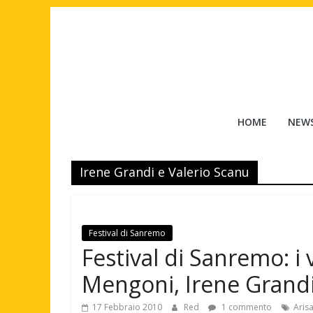
Salta
al
contenuto
Tuttouomini
HOME
NEW
News,
Tv,
Irene Grandi e Valerio Scanu
Cinema,
Motori,
gay
news
Festival di Sanremo
e
Festival di Sanremo: i 
la
moda
Mengoni, Irene Grandi
maschile
17 Febbraio 2010
Red
1 commento
Aris