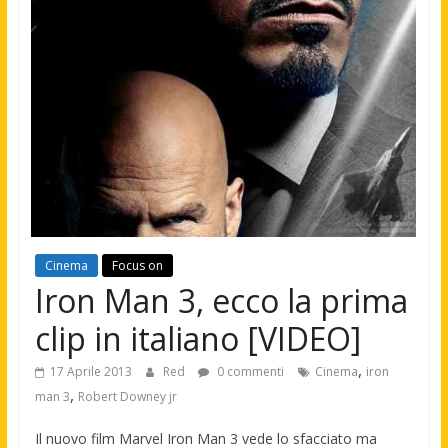
Cinema
Focus on
Iron Man 3, ecco la prima
clip in italiano [VIDEO]
,
17 Aprile 2013
Red
0 commenti
Cinema
iron
,
man 3
Robert Downey jr
Il nuovo film Marvel Iron Man 3 vede lo sfacciato ma