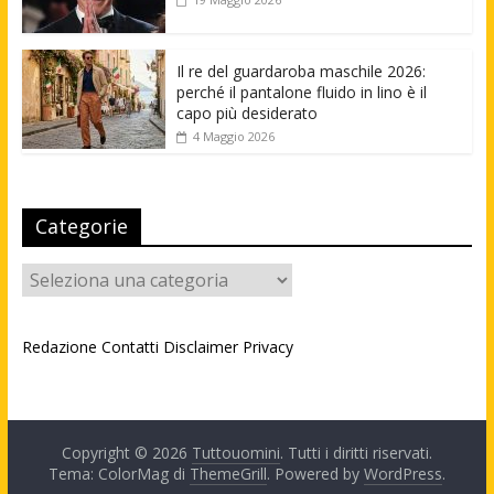
Il re del guardaroba maschile 2026:
perché il pantalone fluido in lino è il
capo più desiderato
4 Maggio 2026
Categorie
Categorie
Redazione
Contatti
Disclaimer
Privacy
Copyright © 2026
Tuttouomini
. Tutti i diritti riservati.
Tema: ColorMag di
ThemeGrill
. Powered by
WordPress
.