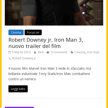
Cinema
Focus on
Robert Downey jr, Iron Man 3,
nuovo trailer del film
,
5 Marzo 2013
Red
0 commenti
Cinema
iron man
,
3
Robert Downey jr
Il nuovo film Marvel Iron Man 3 vede lo sfacciato ma
brillante industriale Tony Stark/Iron Man combattere
contro un nemico
Leggi tutto