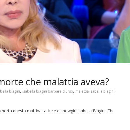
 morte che malattia aveva?
,
,
,
bella biagini
isabella biagini barbara d'urso
malattia isabella biagini
morta questa mattina l’attrice e showgirl Isabella Biagini. Che