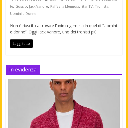
,
,
,
,
,
,
te
Gossip
Jack Vanore
Raffaella Mennoia
Star TV
Tronista
Uomini e Donne
Non è riuscito a trovare l’anima gemella in quel di “Uomini
e donne“. Oggi Jack Vanore, uno dei tronisti più
Leggi tutto
In evidenza