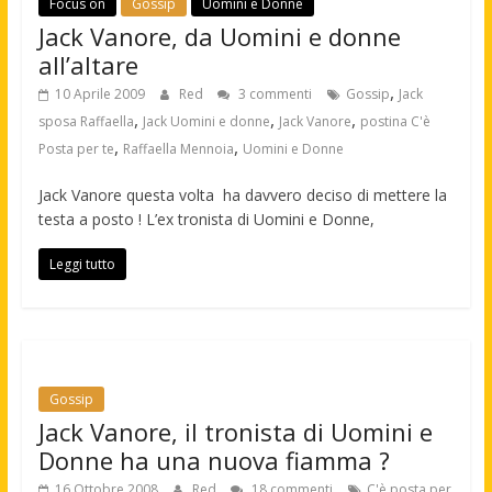
Focus on
Gossip
Uomini e Donne
Jack Vanore, da Uomini e donne
all’altare
,
10 Aprile 2009
Red
3 commenti
Gossip
Jack
,
,
,
sposa Raffaella
Jack Uomini e donne
Jack Vanore
postina C'è
,
,
Posta per te
Raffaella Mennoia
Uomini e Donne
Jack Vanore questa volta ha davvero deciso di mettere la
testa a posto ! L’ex tronista di Uomini e Donne,
Leggi tutto
Gossip
Jack Vanore, il tronista di Uomini e
Donne ha una nuova fiamma ?
16 Ottobre 2008
Red
18 commenti
C'è posta per