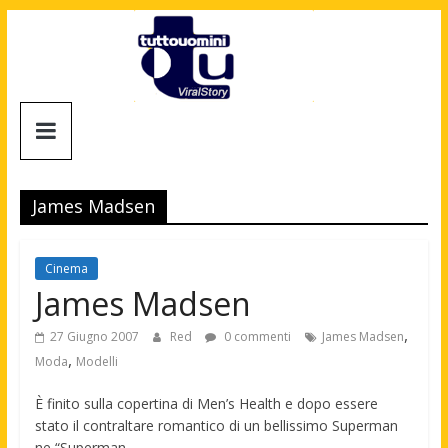
Salta
al
contenuto
Tuttouomini
News,
Tv,
James Madsen
Cinema,
Motori,
gay
Cinema
news
James Madsen
e
,
la
27 Giugno 2007
Red
0 commenti
James Madsen
moda
,
Moda
Modelli
maschile
È finito sulla copertina di Men’s Health e dopo essere
stato il contraltare romantico di un bellissimo Superman
ne “Superman