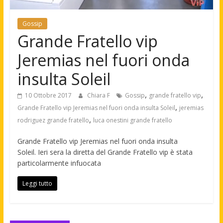
Gossip
Grande Fratello vip
Jeremias nel fuori onda
insulta Soleil
,
,
10 Ottobre 2017
Chiara F
Gossip
grande fratello vip
,
Grande Fratello vip Jeremias nel fuori onda insulta Soleil
jeremias
,
rodriguez grande fratello
luca onestini grande fratello
Grande Fratello vip Jeremias nel fuori onda insulta
Soleil. Ieri sera la diretta del Grande Fratello vip è stata
particolarmente infuocata
Leggi tutto