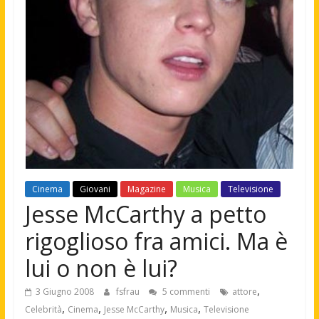
Cinema
Giovani
Magazine
Musica
Televisione
Jesse McCarthy a petto
rigoglioso fra amici. Ma è
lui o non è lui?
,
3 Giugno 2008
fsfrau
5 commenti
attore
,
,
,
,
Celebrità
Cinema
Jesse McCarthy
Musica
Televisione