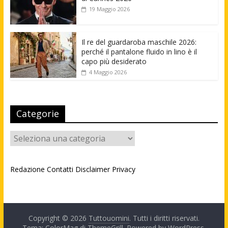
19 Maggio 2026
Il re del guardaroba maschile 2026:
perché il pantalone fluido in lino è il
capo più desiderato
4 Maggio 2026
Categorie
Categorie
Redazione
Contatti
Disclaimer
Privacy
Copyright © 2026
Tuttouomini
. Tutti i diritti riservati.
Tema: ColorMag di
ThemeGrill
. Powered by
WordPress
.