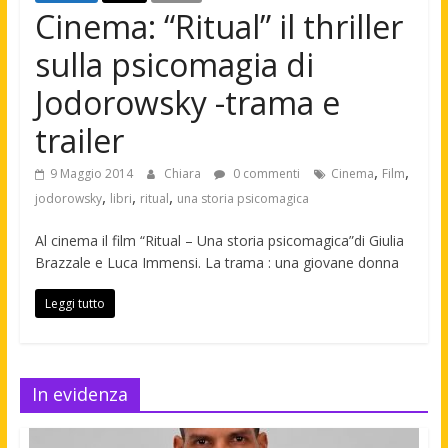
Cinema: “Ritual” il thriller
sulla psicomagia di
Jodorowsky -trama e
trailer
,
,
9 Maggio 2014
Chiara
0 commenti
Cinema
Film
,
,
,
jodorowsky
libri
ritual
una storia psicomagica
Al cinema il film “Ritual – Una storia psicomagica”di Giulia
Brazzale e Luca Immensi. La trama : una giovane donna
Leggi tutto
In evidenza