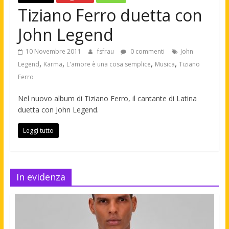
Tiziano Ferro duetta con
John Legend
10 Novembre 2011
fsfrau
0 commenti
John
,
,
,
,
Legend
Karma
L'amore è una cosa semplice
Musica
Tiziano
Ferro
Nel nuovo album di Tiziano Ferro, il cantante di Latina
duetta con John Legend.
Leggi tutto
In evidenza