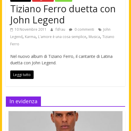
Tiziano Ferro duetta con
John Legend
10 Novembre 2011
fsfrau
0 commenti
John
,
,
,
,
Legend
Karma
L'amore è una cosa semplice
Musica
Tiziano
Ferro
Nel nuovo album di Tiziano Ferro, il cantante di Latina
duetta con John Legend.
Leggi tutto
In evidenza