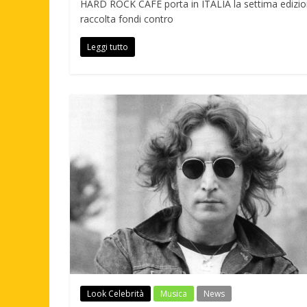
HARD ROCK CAFE porta in ITALIA la settima edizion
raccolta fondi contro
Leggi tutto
Look Celebrità
Musica
News