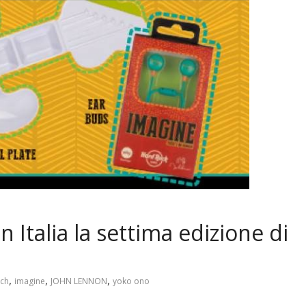
 Italia la settima edizione di
,
,
,
ech
imagine
JOHN LENNON
yoko ono