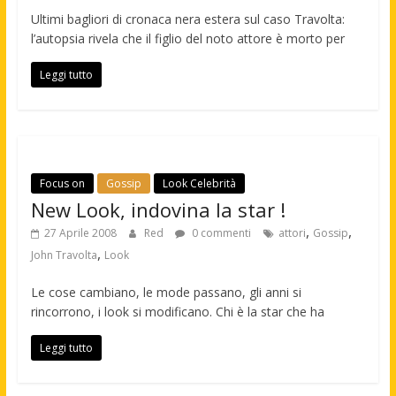
Ultimi bagliori di cronaca nera estera sul caso Travolta:
l’autopsia rivela che il figlio del noto attore è morto per
Leggi tutto
Focus on
Gossip
Look Celebrità
New Look, indovina la star !
,
,
27 Aprile 2008
Red
0 commenti
attori
Gossip
,
John Travolta
Look
Le cose cambiano, le mode passano, gli anni si
rincorrono, i look si modificano. Chi è la star che ha
Leggi tutto