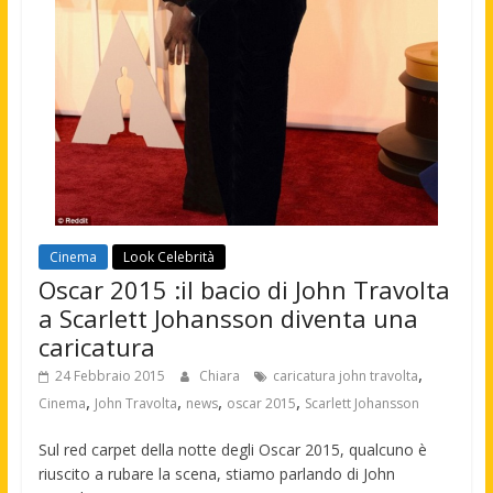
Cinema
Look Celebrità
Oscar 2015 :il bacio di John Travolta
a Scarlett Johansson diventa una
caricatura
,
24 Febbraio 2015
Chiara
caricatura john travolta
,
,
,
,
Cinema
John Travolta
news
oscar 2015
Scarlett Johansson
Sul red carpet della notte degli Oscar 2015, qualcuno è
riuscito a rubare la scena, stiamo parlando di John