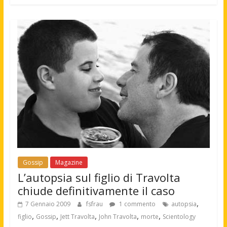
Gossip
Magazine
L’autopsia sul figlio di Travolta
chiude definitivamente il caso
,
7 Gennaio 2009
fsfrau
1 commento
autopsia
,
,
,
,
,
figlio
Gossip
Jett Travolta
John Travolta
morte
Scientology