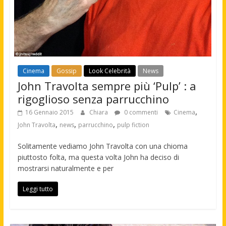
Cinema
Gossip
Look Celebrità
News
John Travolta sempre più ‘Pulp’ : a
rigoglioso senza parrucchino
,
16 Gennaio 2015
Chiara
0 commenti
Cinema
,
,
,
John Travolta
news
parrucchino
pulp fiction
Solitamente vediamo John Travolta con una chioma
piuttosto folta, ma questa volta John ha deciso di
mostrarsi naturalmente e per
Leggi tutto