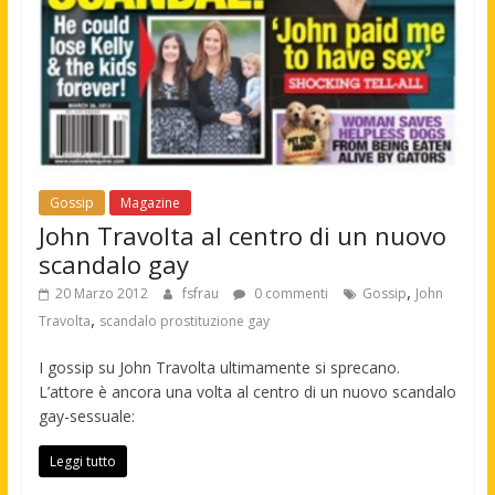
Gossip
Magazine
John Travolta al centro di un nuovo
scandalo gay
,
20 Marzo 2012
fsfrau
0 commenti
Gossip
John
,
Travolta
scandalo prostituzione gay
I gossip su John Travolta ultimamente si sprecano.
L’attore è ancora una volta al centro di un nuovo scandalo
gay-sessuale:
Leggi tutto