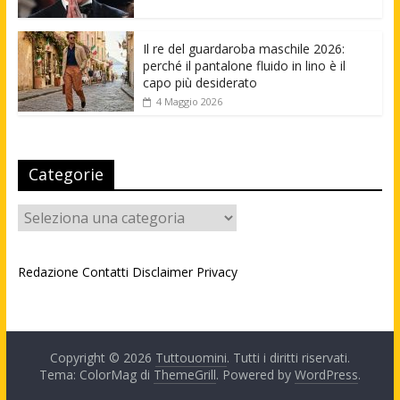
Il re del guardaroba maschile 2026:
perché il pantalone fluido in lino è il
capo più desiderato
4 Maggio 2026
Categorie
Categorie
Redazione
Contatti
Disclaimer
Privacy
Copyright © 2026
Tuttouomini
. Tutti i diritti riservati.
Tema: ColorMag di
ThemeGrill
. Powered by
WordPress
.