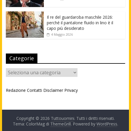
Il re del guardaroba maschile 2026:
perché il pantalone fluido in lino è il
capo più desiderato
4 Maggio 2026
Categorie
Categorie
Redazione
Contatti
Disclaimer
Privacy
Copyright © 2026
Tuttouomini
. Tutti i diritti riservati.
Tema: ColorMag di
ThemeGrill
. Powered by
WordPress
.