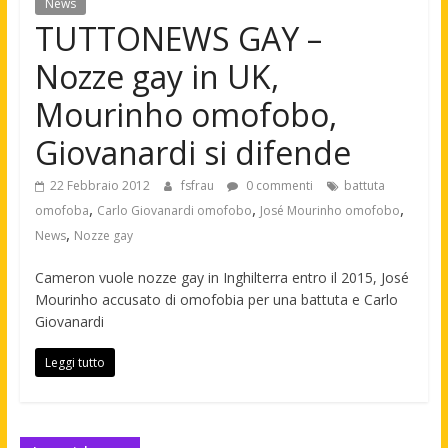
News
TUTTONEWS GAY –
Nozze gay in UK,
Mourinho omofobo,
Giovanardi si difende
22 Febbraio 2012
fsfrau
0 commenti
battuta
,
,
,
omofoba
Carlo Giovanardi omofobo
José Mourinho omofobo
,
News
Nozze gay
Cameron vuole nozze gay in Inghilterra entro il 2015, José
Mourinho accusato di omofobia per una battuta e Carlo
Giovanardi
Leggi tutto