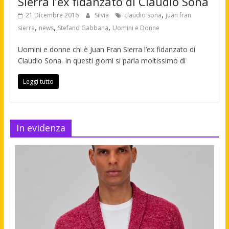
Sierra l’ex fidanzato di Claudio Sona
,
21 Dicembre 2016
Silvia
claudio sona
juan fran
,
,
,
sierra
news
Stefano Gabbana
Uomini e Donne
Uomini e donne chi è Juan Fran Sierra l’ex fidanzato di
Claudio Sona. In questi giorni si parla moltissimo di
Leggi tutto
In evidenza