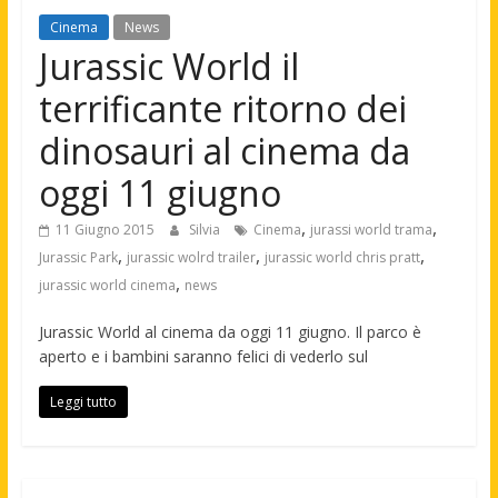
Cinema
News
Jurassic World il
terrificante ritorno dei
dinosauri al cinema da
oggi 11 giugno
,
,
11 Giugno 2015
Silvia
Cinema
jurassi world trama
,
,
,
Jurassic Park
jurassic wolrd trailer
jurassic world chris pratt
,
jurassic world cinema
news
Jurassic World al cinema da oggi 11 giugno. Il parco è
aperto e i bambini saranno felici di vederlo sul
Leggi tutto