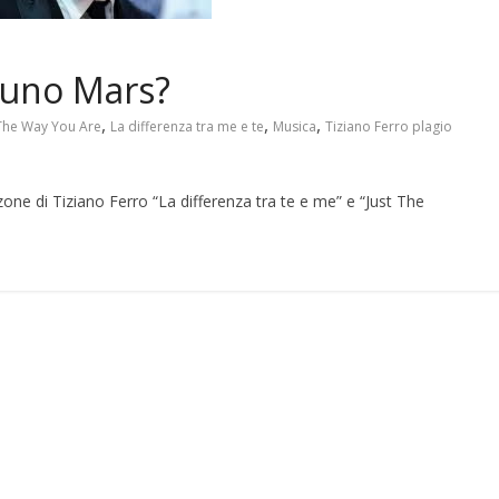
Bruno Mars?
,
,
,
 The Way You Are
La differenza tra me e te
Musica
Tiziano Ferro plagio
zone di Tiziano Ferro “La differenza tra te e me” e “Just The