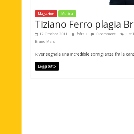
Magazine
Musica
Tiziano Ferro plagia 
17 Ottobre 2011
fsfrau
0 commenti
Just
Bruno Mars
River segnala una incredibile somiglianza fra la can
Leggi tutto