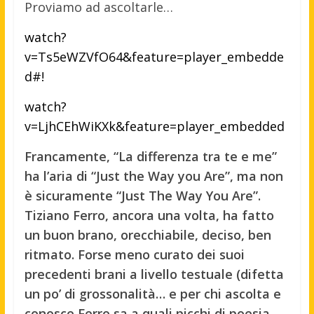
Proviamo ad ascoltarle…
watch?
v=Ts5eWZVfO64&feature=player_embedde
d#!
watch?
v=LjhCEhWiKXk&feature=player_embedded
Francamente, “La differenza tra te e me”
ha l’aria di “Just the Way you Are”, ma non
è sicuramente “Just The Way You Are”.
Tiziano Ferro, ancora una volta, ha fatto
un buon brano, orecchiabile, deciso, ben
ritmato. Forse meno curato dei suoi
precedenti brani a livello testuale (difetta
un po’ di grossonalità… e per chi ascolta e
conosce Ferro sa a quali picchi di poesia