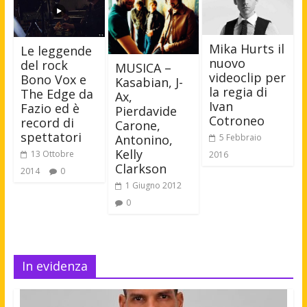
Mika Hurts il
Le leggende
nuovo
del rock
MUSICA –
videoclip per
Bono Vox e
Kasabian, J-
la regia di
The Edge da
Ax,
Ivan
Fazio ed è
Pierdavide
Cotroneo
record di
Carone,
spettatori
Antonino,
5 Febbraio
Kelly
13 Ottobre
2016
Clarkson
2014
0
1 Giugno 2012
0
In evidenza