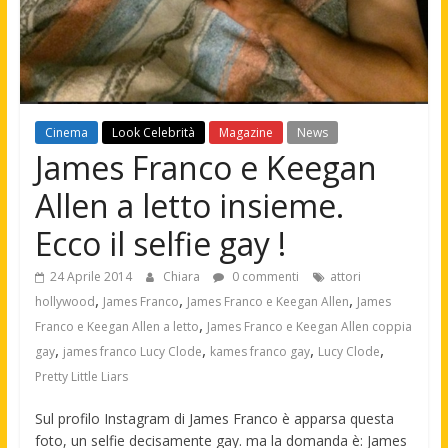
Cinema
Look Celebrità
Magazine
News
James Franco e Keegan
Allen a letto insieme.
Ecco il selfie gay !
24 Aprile 2014
Chiara
0 commenti
attori
,
,
,
hollywood
James Franco
James Franco e Keegan Allen
James
,
Franco e Keegan Allen a letto
James Franco e Keegan Allen coppia
,
,
,
,
gay
james franco Lucy Clode
kames franco gay
Lucy Clode
Pretty Little Liars
Sul profilo Instagram di James Franco è apparsa questa
foto, un selfie decisamente gay. ma la domanda è: James