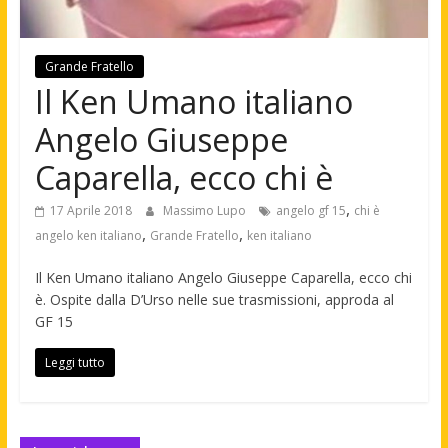
Grande Fratello
Il Ken Umano italiano
Angelo Giuseppe
Caparella, ecco chi è
,
17 Aprile 2018
Massimo Lupo
angelo gf 15
chi è
,
,
angelo ken italiano
Grande Fratello
ken italiano
Il Ken Umano italiano Angelo Giuseppe Caparella, ecco chi
è. Ospite dalla D’Urso nelle sue trasmissioni, approda al
GF 15
Leggi tutto