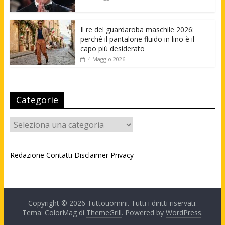
Il re del guardaroba maschile 2026:
perché il pantalone fluido in lino è il
capo più desiderato
4 Maggio 2026
Categorie
Categorie
Redazione
Contatti
Disclaimer
Privacy
Copyright © 2026
Tuttouomini
. Tutti i diritti riservati.
Tema: ColorMag di
ThemeGrill
. Powered by
WordPress
.