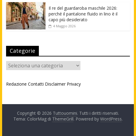
Il re del guardaroba maschile 2026:
perché il pantalone fluido in lino è il
capo più desiderato
4 Maggio 2026
Categorie
Categorie
Redazione
Contatti
Disclaimer
Privacy
Copyright © 2026
Tuttouomini
. Tutti i diritti riservati.
Tema: ColorMag di
ThemeGrill
. Powered by
WordPress
.