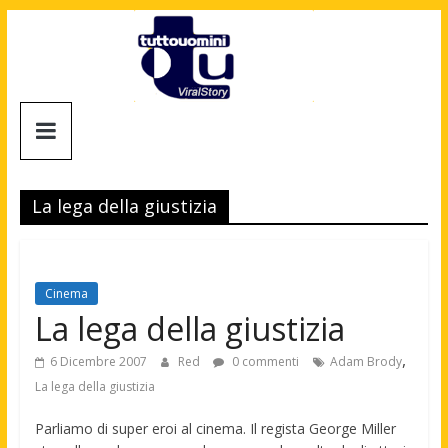
Salta
al
contenuto
Tuttouomini
News,
Tv,
La lega della giustizia
Cinema,
Motori,
gay
news
Cinema
e
La lega della giustizia
la
moda
,
6 Dicembre 2007
Red
0 commenti
Adam Brody
maschile
La lega della giustizia
Parliamo di super eroi al cinema. Il regista George Miller