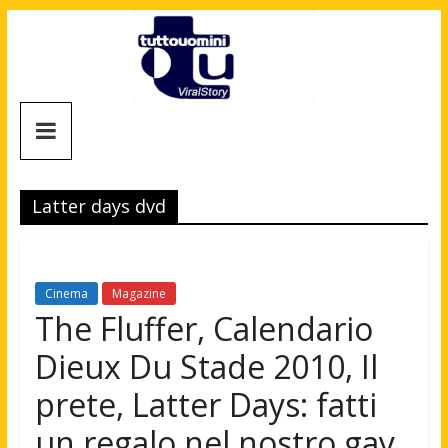
Salta
al
contenuto
Tuttouomini
News,
Tv,
Latter days dvd
Cinema,
Motori,
gay
news
Cinema
Magazine
e
The Fluffer, Calendario
la
Dieux Du Stade 2010, Il
moda
maschile
prete, Latter Days: fatti
un regalo nel nostro gay