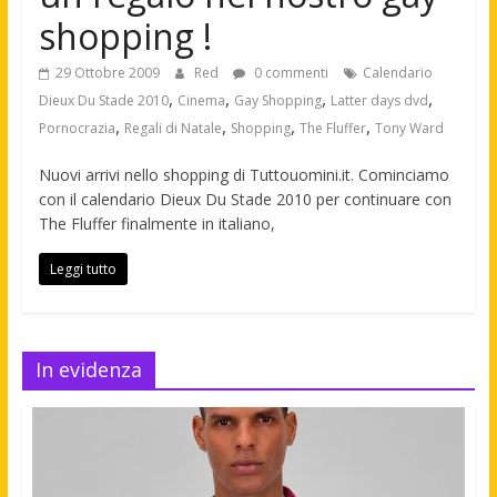
shopping !
29 Ottobre 2009
Red
0 commenti
Calendario
,
,
,
,
Dieux Du Stade 2010
Cinema
Gay Shopping
Latter days dvd
,
,
,
,
Pornocrazia
Regali di Natale
Shopping
The Fluffer
Tony Ward
Nuovi arrivi nello shopping di Tuttouomini.it. Cominciamo
con il calendario Dieux Du Stade 2010 per continuare con
The Fluffer finalmente in italiano,
Leggi tutto
In evidenza