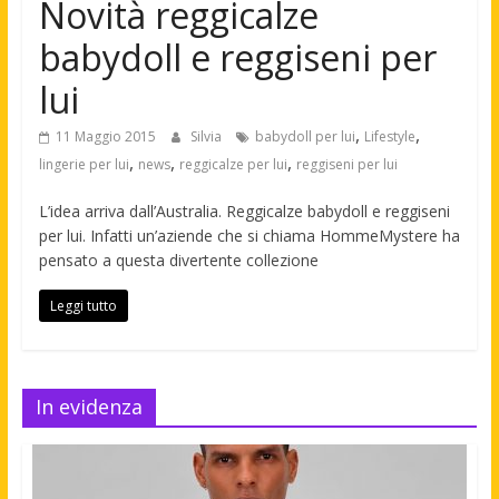
Novità reggicalze
babydoll e reggiseni per
lui
,
,
11 Maggio 2015
Silvia
babydoll per lui
Lifestyle
,
,
,
lingerie per lui
news
reggicalze per lui
reggiseni per lui
L’idea arriva dall’Australia. Reggicalze babydoll e reggiseni
per lui. Infatti un’aziende che si chiama HommeMystere ha
pensato a questa divertente collezione
Leggi tutto
In evidenza