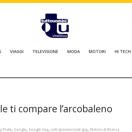
S
VIAGGI
TELEVISIONE
MODA
MOTORI
HI TECH
e ti compare l’arcobaleno
,
,
,
,
y Pride
Google
Google Gay
Link sponsorizzati gay
Motore di Ricerca