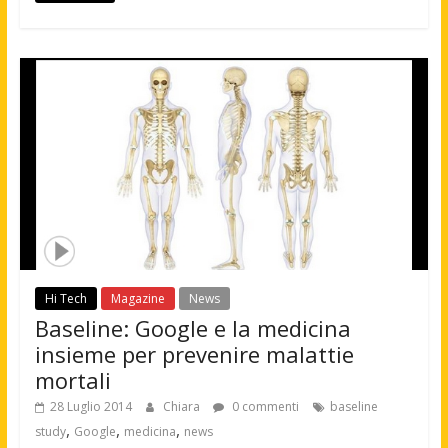
Hi Tech
Magazine
News
Baseline: Google e la medicina
insieme per prevenire malattie
mortali
28 Luglio 2014
Chiara
0 commenti
baseline
,
,
,
study
Google
medicina
news