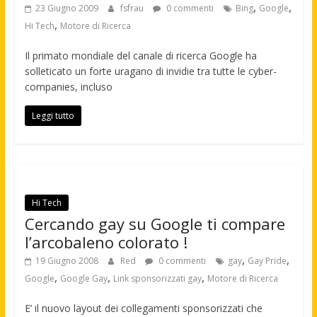
,
,
23 Giugno 2009
fsfrau
0 commenti
Bing
Google
,
Hi Tech
Motore di Ricerca
Il primato mondiale del canale di ricerca Google ha
solleticato un forte uragano di invidie tra tutte le cyber-
companies, incluso
Leggi tutto
Hi Tech
Cercando gay su Google ti compare
l’arcobaleno colorato !
,
,
19 Giugno 2008
Red
0 commenti
gay
Gay Pride
,
,
,
Google
Google Gay
Link sponsorizzati gay
Motore di Ricerca
E’ il nuovo layout dei collegamenti sponsorizzati che