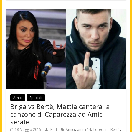
Amici
Speciali
Briga vs Bertè, Mattia canterà la
canzone di Caparezza ad Amici
serale
,
,
,
18 Maggio 2015
Red
Amici
amici 14
Loredana Berté