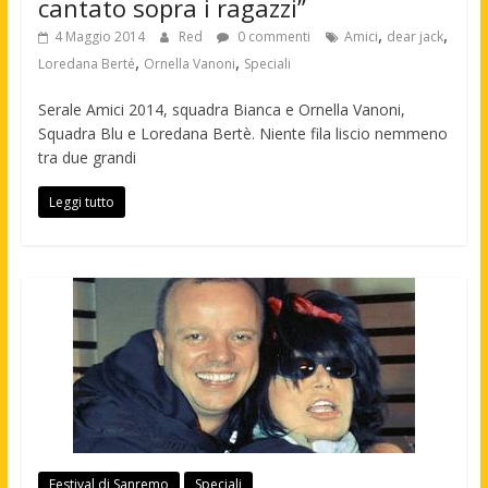
cantato sopra i ragazzi”
,
,
4 Maggio 2014
Red
0 commenti
Amici
dear jack
,
,
Loredana Berté
Ornella Vanoni
Speciali
Serale Amici 2014, squadra Bianca e Ornella Vanoni,
Squadra Blu e Loredana Bertè. Niente fila liscio nemmeno
tra due grandi
Leggi tutto
Festival di Sanremo
Speciali