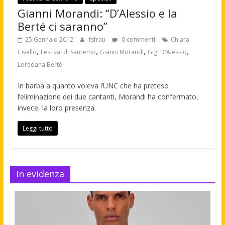
Gianni Morandi: “D’Alessio e la
Berté ci saranno”
25 Gennaio 2012
fsfrau
0 commenti
Chiara
,
,
,
,
Civello
Festival di Sanremo
Gianni Morandi
Gigi D'Alessio
Loredana Berté
In barba a quanto voleva l’UNC che ha preteso
l’eliminazione dei due cantanti, Morandi ha confermato,
invece, la loro presenza.
Leggi tutto
In evidenza