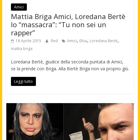
Amici
Mattia Briga Amici, Loredana Bertè
lo “massacra”: “Tu non sei un
rapper”
,
,
,
18 Aprile 2015
Red
Amici
Elisa
Loredana Berté
mattia briga
Loredana Bertè, giudice della seconda puntata di Amici,
se la prende con Briga. Alla Bertè Briga non va proprio giù.
Leggi tutto