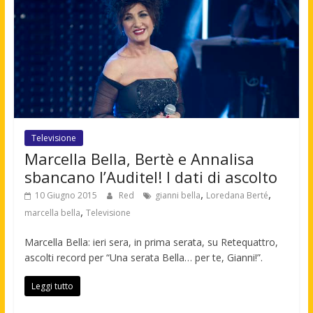
Televisione
Marcella Bella, Bertè e Annalisa
sbancano l’Auditel! I dati di ascolto
,
,
10 Giugno 2015
Red
gianni bella
Loredana Berté
,
marcella bella
Televisione
Marcella Bella: ieri sera, in prima serata, su Retequattro,
ascolti record per “Una serata Bella… per te, Gianni!”.
Leggi tutto