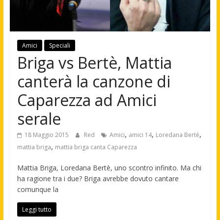
Amici
Speciali
Briga vs Bertè, Mattia
canterà la canzone di
Caparezza ad Amici
serale
,
,
,
18 Maggio 2015
Red
Amici
amici 14
Loredana Berté
,
mattia briga
mattia briga canta Caparezza
Mattia Briga, Loredana Bertè, uno scontro infinito. Ma chi
ha ragione tra i due? Briga avrebbe dovuto cantare
comunque la
Leggi tutto